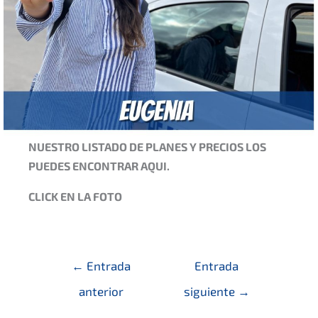
NUESTRO LISTADO DE PLANES Y PRECIOS LOS
PUEDES ENCONTRAR AQUI.
CLICK EN LA FOTO
Navegación
←
Entrada
Entrada
de
anterior
siguiente
→
entradas