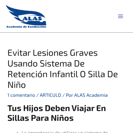
Ir
al
contenido
MAI
ME
Evitar Lesiones Graves
Usando Sistema De
Retención Infantil O Silla De
Niño
1 comentario
/
ARTICULO
/ Por
ALAS Academia
Tus Hijos Deben Viajar En
Sillas Para Niños
La importancia de utilizar un sistema de